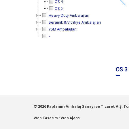
OS 4
OS 5
Heavy Duty Ambalajları
Seramik & Vitrifiye Ambalajları
YSM Ambalajları
-
OS 3
© 2026 Kaplamin Ambalaj Sanayi ve Ticaret A.Ş. Tü
Web Tasarım : Wen Ajans