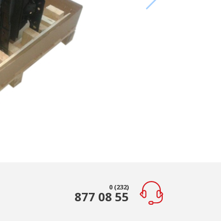
0 (232)
877 08 55